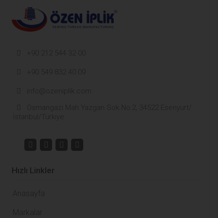
+90 212 544 32 00
+90 549 832 40 09
info@ozeniplik.com
Osmangazi Mah.Yazgan Sok.No:2, 34522 Esenyurt/
İstanbul/Türkiye
Hızlı Linkler
Anasayfa
Markalar