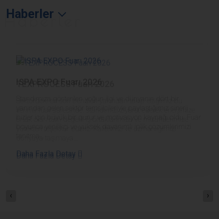
Haberler
Haberler
ISPA EXPO Fuarı 2026
Standımıza gösterilen yoğun ilgi ve dünyanın dört bir
yanından gelen sektör temsilcileriyle paylaştığımız sinerji
bizler için büyük bir gurur ve motivasyon kaynağı oldu. Fuar
boyunca yenilikçi ve yüksek dayanımlı iplik çözümlerimizi
tanıtma...
Daha Fazla Detay
‹
›