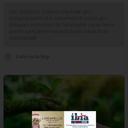
Geri dönüşüm; Kullanım dışı kalan geri
dönüştürülebilir atık malzemelerin çeşitli geri
dönüşüm yöntemleri ile hammadde olarak tekrar
üretim süreçlerine kazandırılması olarak ifade
edilmektedir.
Daha Fazla Bilgi