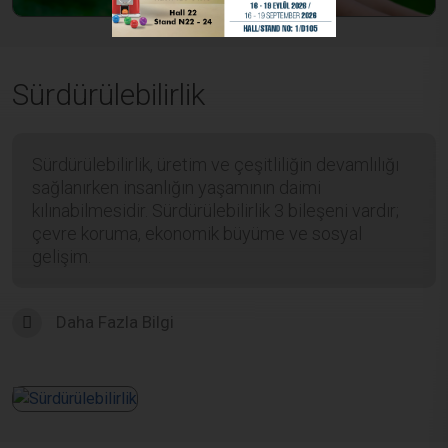
Sürdürülebilirlik
Sürdürülebilirlik, üretim ve çeşitliliğin devamlılığı
sağlanırken insanlığın yaşamının daimi
kılınabilmesidir. Sürdürülebilirlik 3 bileşeni vardır;
çevre koruma, ekonomik büyüme ve sosyal
gelişim.
Daha Fazla Bilgi